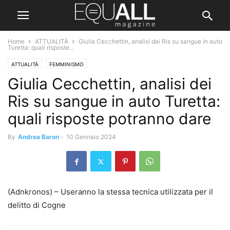
Home
ATTUALITÀ
Giulia Cecchettin, analisi dei Ris su sangue in auto
Turetta: quali risposte...
ATTUALITÀ
FEMMINISMO
Giulia Cecchettin, analisi dei
Ris su sangue in auto Turetta:
quali risposte potranno dare
By
Andrea Baron
-
10 Gennaio 2024
(Adnkronos) – Useranno la stessa tecnica utilizzata per il
delitto di Cogne