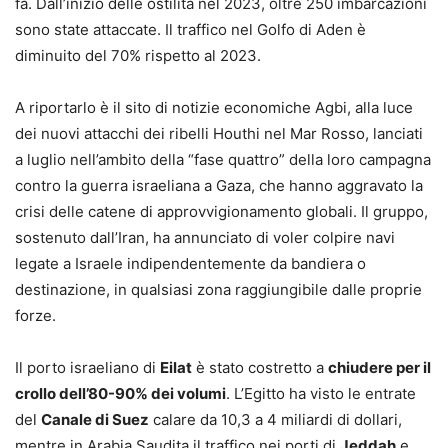
fa. Dall’inizio delle ostilità nel 2023, oltre 250 imbarcazioni
sono state attaccate. Il traffico nel Golfo di Aden è
diminuito del 70% rispetto al 2023.
A riportarlo è il sito di notizie economiche Agbi, alla luce
dei nuovi attacchi dei ribelli Houthi nel Mar Rosso, lanciati
a luglio nell’ambito della “fase quattro” della loro campagna
contro la guerra israeliana a Gaza, che hanno aggravato la
crisi delle catene di approvvigionamento globali. Il gruppo,
sostenuto dall’Iran, ha annunciato di voler colpire navi
legate a Israele indipendentemente da bandiera o
destinazione, in qualsiasi zona raggiungibile dalle proprie
forze.
Il porto israeliano di
Eilat
è stato costretto a
chiudere per il
crollo dell’80-90% dei volumi
. L’Egitto ha visto le entrate
del
Canale di Suez
calare da 10,3 a 4 miliardi di dollari,
mentre in Arabia Saudita il traffico nei porti di
Jeddah
e