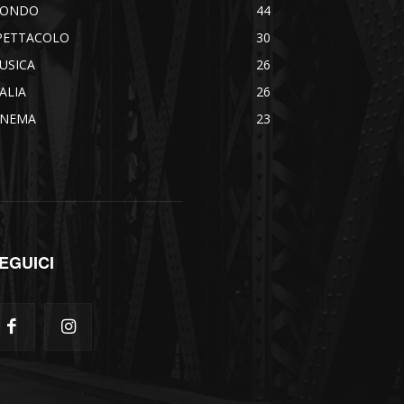
ONDO
44
PETTACOLO
30
USICA
26
TALIA
26
INEMA
23
EGUICI