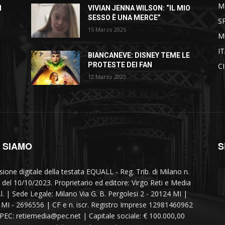
M
I
VIVIAN JENNA WILSON: “IL MIO
SESSO È UNA MERCE”
S
15 Marzo 2025
M
I
BIANCANEVE: DISNEY TEME LE
PROTESTE DEI FAN
C
12 Marzo 2025
I SIAMO
S
sione digitale della testata EQUALL - Reg. Trib. di Milano n.
 del 10/10/2023. Proprietario ed editore: Virgo Reti e Media
r.l. | Sede Legale: Milano Via G. B. Pergolesi 2 - 20124 MI |
MI - 2696556 | CF e n. iscr. Registro Imprese 12981460962
 PEC: retiemedia@pec.net | Capitale sociale: € 100.000,00