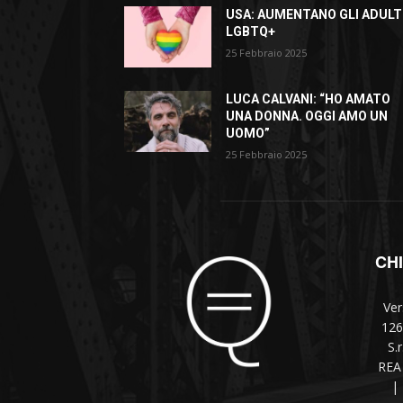
USA: AUMENTANO GLI ADULT
LGBTQ+
25 Febbraio 2025
LUCA CALVANI: “HO AMATO
UNA DONNA. OGGI AMO UN
UOMO”
25 Febbraio 2025
CH
Ver
126
S.
REA 
|