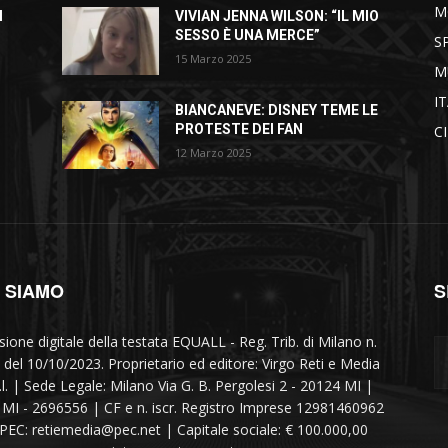
M
I
VIVIAN JENNA WILSON: “IL MIO
SESSO È UNA MERCE”
S
15 Marzo 2025
M
I
BIANCANEVE: DISNEY TEME LE
PROTESTE DEI FAN
C
12 Marzo 2025
I SIAMO
S
sione digitale della testata EQUALL - Reg. Trib. di Milano n.
 del 10/10/2023. Proprietario ed editore: Virgo Reti e Media
r.l. | Sede Legale: Milano Via G. B. Pergolesi 2 - 20124 MI |
MI - 2696556 | CF e n. iscr. Registro Imprese 12981460962
 PEC: retiemedia@pec.net | Capitale sociale: € 100.000,00