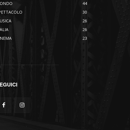
ONDO
44
PETTACOLO
30
USICA
26
TALIA
26
INEMA
23
EGUICI