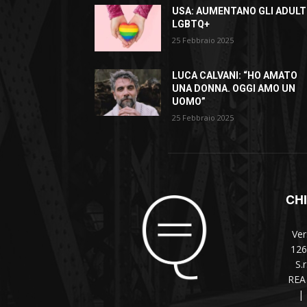
USA: AUMENTANO GLI ADULT
LGBTQ+
25 Febbraio 2025
LUCA CALVANI: “HO AMATO
UNA DONNA. OGGI AMO UN
UOMO”
25 Febbraio 2025
CH
Ver
126
S.
REA 
|