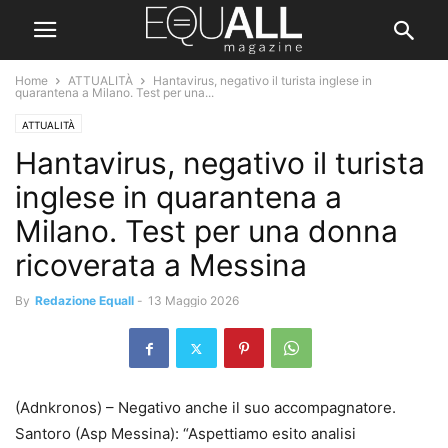
Home
ATTUALITÀ
Hantavirus, negativo il turista inglese in
quarantena a Milano. Test per una...
ATTUALITÀ
Hantavirus, negativo il turista
inglese in quarantena a
Milano. Test per una donna
ricoverata a Messina
By
Redazione Equall
-
13 Maggio 2026
(Adnkronos) – Negativo anche il suo accompagnatore.
Santoro (Asp Messina): “Aspettiamo esito analisi