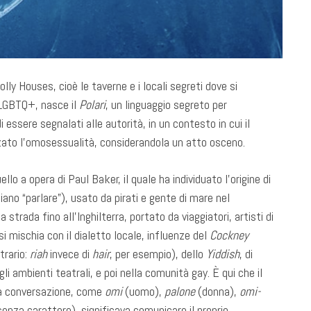
Molly Houses, cioè le taverne e i locali segreti dove si
 LGBTQ+, nasce il
Polari
, un linguaggio segreto per
 essere segnalati alle autorità, in un contesto in cui il
zato l’omosessualità, considerandola un atto osceno.
llo a opera di Paul Baker, il quale ha individuato l’origine di
liano “parlare”), usato da pirati e gente di mare nel
fa strada fino all’Inghilterra, portato da viaggiatori, artisti di
i mischia con il dialetto locale, influenze del
Cockney
trario:
riah
invece di
hair
, per esempio), dello
Yiddish
, di
i ambienti teatrali, e poi nella comunità gay. È qui che il
a conversazione, come
omi
(uomo),
palone
(donna),
omi-
 senza carattere), significava comunicare il proprio