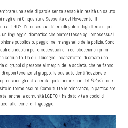
embrare una serie di parole senza senso è in realtà un saluto
si negli anni Cinquanta e Sessanta del Novecento. Il
ino al 1967, l’omosessualità era illegale in Inghilterra e, per
, un linguaggio idiomatico che permettesse agli omosessuali
’opinione pubblica o, peggio, nel manganello della polizia. Sono
locali clandestini per omosessuali e in cui sbocciano i primi
 comunità. Da qui il bisogno, innanzitutto, di creare una
ria di gruppi di persone ai margini della società, che ne fanno
o di appartenenza al gruppo, la sua autoidentificazione e
omprensione gli estranei: da qui la percezione del
Polari
come
osito in forme oscure. Come tutte le minoranze, in particolare
ate, anche la comunità LGBTQ+ ha dato vita a codici di
co, alle icone, al linguaggio.