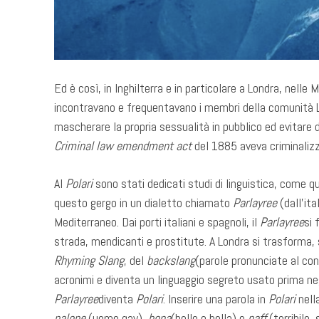
Ed è così, in Inghilterra e in particolare a Londra, nelle 
incontravano e frequentavano i membri della comunità
mascherare la propria sessualità in pubblico ed evitare di
Criminal law emendment act
del 1885 aveva criminaliz
Al
Polari
sono stati dedicati studi di linguistica, come que
questo gergo in un dialetto chiamato
Parlayree
(dall’ita
Mediterraneo. Dai porti italiani e spagnoli, il
Parlayree
si 
strada, mendicanti e prostitute. A Londra si trasforma, s
Rhyming Slang
, del
backslang
(parole pronunciate al con
acronimi e diventa un linguaggio segreto usato prima negl
Parlayree
diventa
Polari
. Inserire una parola in
Polari
nell
palone
(uomo gay),
bona
(bello o bella) e
naff
(terribile,