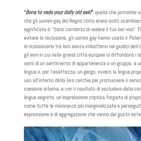
“
Bona to vada your dolly old eek!
”
: quella che potrebbe s
che gli uomini gay del Regno Unito erano soliti scambiar
significato è: “Sono contento di vedere il tuo bel viso”. F
evitare la reclusione, gli uomini gay hanno usato il
Polari
di riconoscersi tra loro senza imbattersi nei giudizi dell
gli anni in cui nelle grandi città europee si diffondono i 
semi di un sentimento di appartenenza a un gruppo, a una
lingua o, per l’esattezza, un gergo, ovvero la lingua prop
uso all’interno della loro cerchia per promuovere il sens
coesione interna, e con il risultato di escludere dalla c
lingua segreta, un’espressione criptica forgiata di prop
come tutte le minoranze più marginalizzate e perseguit
espressione e di aggregazione che vanno dal gusto esteti