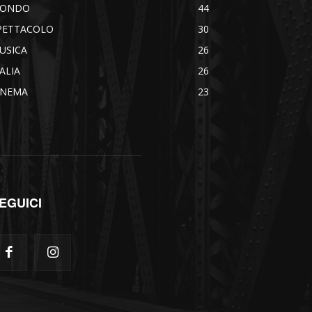
ONDO
44
PETTACOLO
30
USICA
26
TALIA
26
INEMA
23
EGUICI