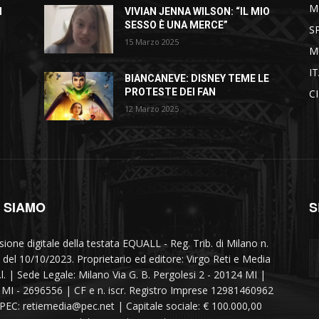
M
I
VIVIAN JENNA WILSON: “IL MIO
SESSO È UNA MERCE”
S
15 Marzo 2025
M
I
BIANCANEVE: DISNEY TEME LE
PROTESTE DEI FAN
C
12 Marzo 2025
I SIAMO
S
sione digitale della testata EQUALL - Reg. Trib. di Milano n.
 del 10/10/2023. Proprietario ed editore: Virgo Reti e Media
r.l. | Sede Legale: Milano Via G. B. Pergolesi 2 - 20124 MI |
MI - 2696556 | CF e n. iscr. Registro Imprese 12981460962
 PEC: retiemedia@pec.net | Capitale sociale: € 100.000,00