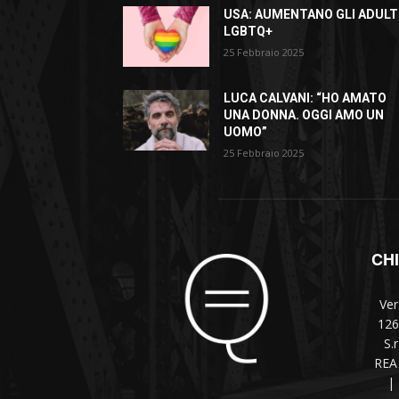
USA: AUMENTANO GLI ADULT
LGBTQ+
25 Febbraio 2025
LUCA CALVANI: “HO AMATO
UNA DONNA. OGGI AMO UN
UOMO”
25 Febbraio 2025
CH
Ver
126
S.
REA 
|