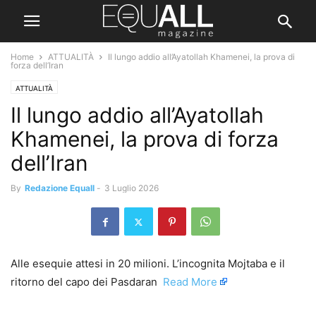
Home
ATTUALITÀ
Il lungo addio all’Ayatollah Khamenei, la prova di
forza dell’Iran
ATTUALITÀ
Il lungo addio all’Ayatollah
Khamenei, la prova di forza
dell’Iran
By
Redazione Equall
-
3 Luglio 2026
Alle esequie attesi in 20 milioni. L’incognita Mojtaba e il
ritorno del capo dei Pasdaran ​
Read More