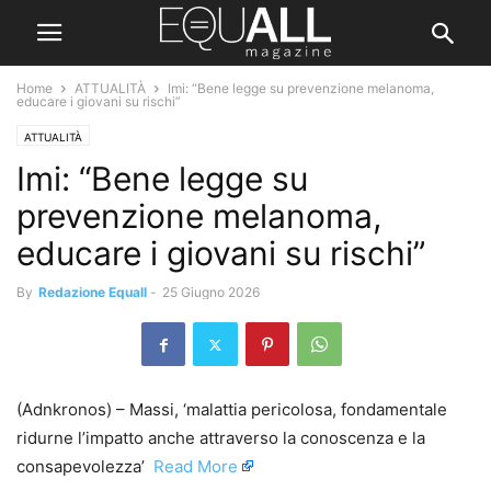
Home
ATTUALITÀ
Imi: “Bene legge su prevenzione melanoma,
educare i giovani su rischi”
ATTUALITÀ
Imi: “Bene legge su
prevenzione melanoma,
educare i giovani su rischi”
By
Redazione Equall
-
25 Giugno 2026
(Adnkronos) – Massi, ‘malattia pericolosa, fondamentale
ridurne l’impatto anche attraverso la conoscenza e la
consapevolezza’ ​
Read More