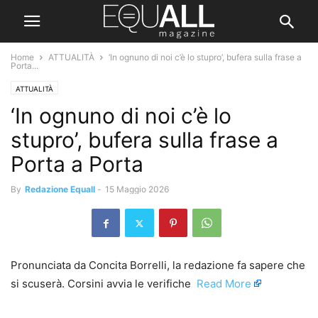
Home
ATTUALITÀ
‘In ognuno di noi c’è lo stupro’, bufera sulla frase a
Porta...
ATTUALITÀ
‘In ognuno di noi c’è lo
stupro’, bufera sulla frase a
Porta a Porta
By
Redazione Equall
-
15 Maggio 2026
Pronunciata da Concita Borrelli, la redazione fa sapere che
si scuserà. Corsini avvia le verifiche ​
Read More