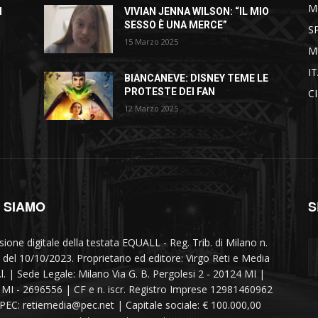
M
I
VIVIAN JENNA WILSON: “IL MIO
SESSO È UNA MERCE”
S
15 Marzo 2025
M
I
BIANCANEVE: DISNEY TEME LE
PROTESTE DEI FAN
C
12 Marzo 2025
I SIAMO
S
sione digitale della testata EQUALL - Reg. Trib. di Milano n.
 del 10/10/2023. Proprietario ed editore: Virgo Reti e Media
r.l. | Sede Legale: Milano Via G. B. Pergolesi 2 - 20124 MI |
MI - 2696556 | CF e n. iscr. Registro Imprese 12981460962
 PEC: retiemedia@pec.net | Capitale sociale: € 100.000,00