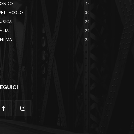
ONDO
44
PETTACOLO
30
USICA
26
TALIA
26
INEMA
23
EGUICI