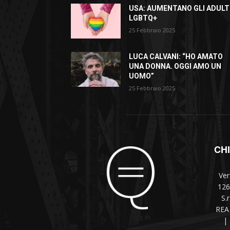
USA: AUMENTANO GLI ADULT
LGBTQ+
25 Febbraio 2025
LUCA CALVANI: “HO AMATO
UNA DONNA. OGGI AMO UN
UOMO”
25 Febbraio 2025
CH
Ver
126
S.
REA 
|