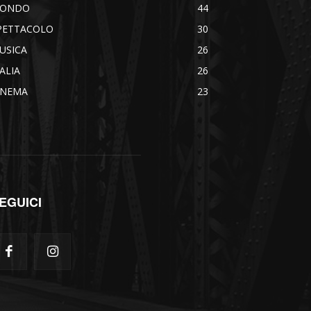
ONDO
44
PETTACOLO
30
USICA
26
TALIA
26
INEMA
23
EGUICI