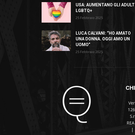
USA: AUMENTANO GLI ADULT
LGBTQ+
25 Febbraio 2025
LUCA CALVANI: “HO AMATO
UNA DONNA. OGGI AMO UN
UOMO”
25 Febbraio 2025
CH
Ver
126
S.
REA 
|