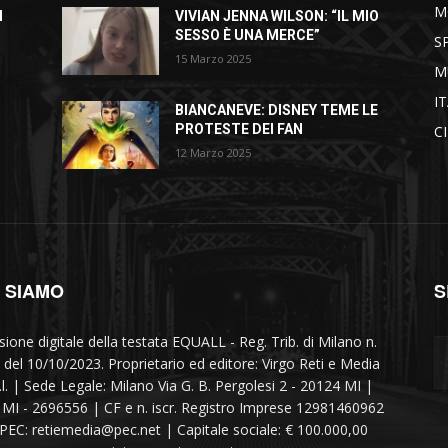
M
I
VIVIAN JENNA WILSON: “IL MIO
SESSO È UNA MERCE”
S
15 Marzo 2025
M
I
BIANCANEVE: DISNEY TEME LE
PROTESTE DEI FAN
C
12 Marzo 2025
I SIAMO
S
sione digitale della testata EQUALL - Reg. Trib. di Milano n.
 del 10/10/2023. Proprietario ed editore: Virgo Reti e Media
r.l. | Sede Legale: Milano Via G. B. Pergolesi 2 - 20124 MI |
MI - 2696556 | CF e n. iscr. Registro Imprese 12981460962
 PEC: retiemedia@pec.net | Capitale sociale: € 100.000,00