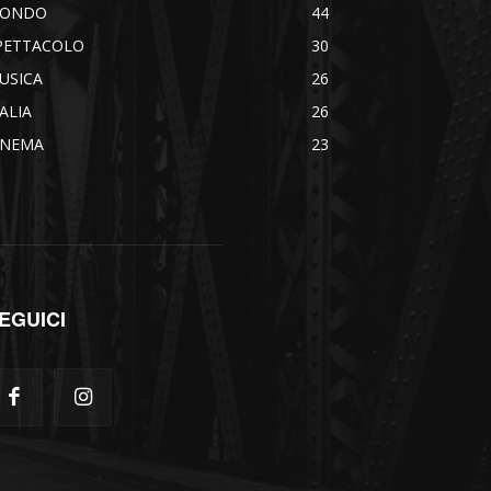
ONDO
44
PETTACOLO
30
USICA
26
TALIA
26
INEMA
23
EGUICI