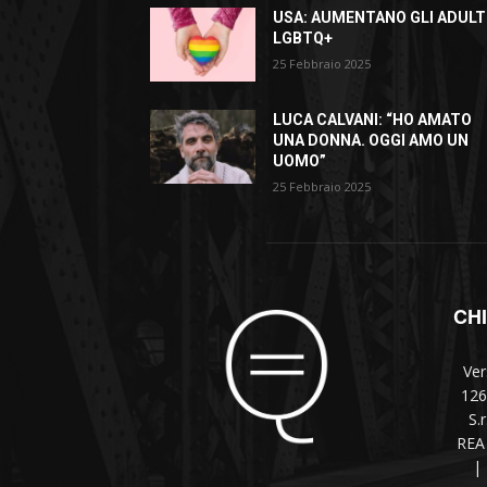
USA: AUMENTANO GLI ADULT
LGBTQ+
25 Febbraio 2025
LUCA CALVANI: “HO AMATO
UNA DONNA. OGGI AMO UN
UOMO”
25 Febbraio 2025
CH
Ver
126
S.
REA 
|