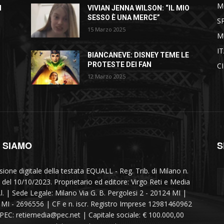
M
I
VIVIAN JENNA WILSON: “IL MIO
SESSO È UNA MERCE”
S
15 Marzo 2025
M
I
BIANCANEVE: DISNEY TEME LE
PROTESTE DEI FAN
C
12 Marzo 2025
I SIAMO
S
sione digitale della testata EQUALL - Reg. Trib. di Milano n.
 del 10/10/2023. Proprietario ed editore: Virgo Reti e Media
r.l. | Sede Legale: Milano Via G. B. Pergolesi 2 - 20124 MI |
MI - 2696556 | CF e n. iscr. Registro Imprese 12981460962
 PEC: retiemedia@pec.net | Capitale sociale: € 100.000,00