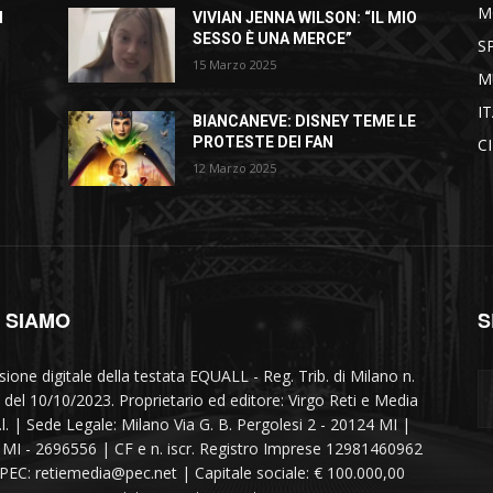
M
I
VIVIAN JENNA WILSON: “IL MIO
SESSO È UNA MERCE”
S
15 Marzo 2025
M
I
BIANCANEVE: DISNEY TEME LE
PROTESTE DEI FAN
C
12 Marzo 2025
I SIAMO
S
sione digitale della testata EQUALL - Reg. Trib. di Milano n.
 del 10/10/2023. Proprietario ed editore: Virgo Reti e Media
r.l. | Sede Legale: Milano Via G. B. Pergolesi 2 - 20124 MI |
MI - 2696556 | CF e n. iscr. Registro Imprese 12981460962
 PEC: retiemedia@pec.net | Capitale sociale: € 100.000,00