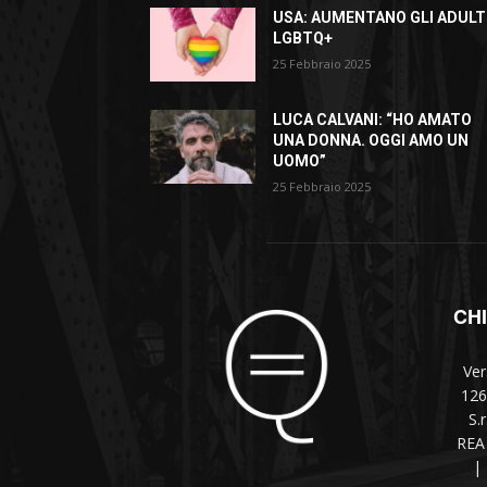
USA: AUMENTANO GLI ADULT
LGBTQ+
25 Febbraio 2025
LUCA CALVANI: “HO AMATO
UNA DONNA. OGGI AMO UN
UOMO”
25 Febbraio 2025
CH
Ver
126
S.
REA 
|