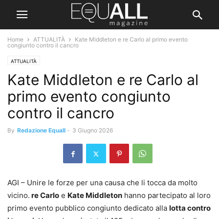
Home
ATTUALITÀ
Kate Middleton e re Carlo al primo evento
congiunto contro il cancro
ATTUALITÀ
Kate Middleton e re Carlo al
primo evento congiunto
contro il cancro
By
Redazione Equall
-
3 Giugno 2026
AGI – Unire le forze per una causa che li tocca da molto
vicino.
re Carlo
e
Kate Middleton
hanno partecipato al loro
primo evento pubblico congiunto dedicato alla
lotta contro