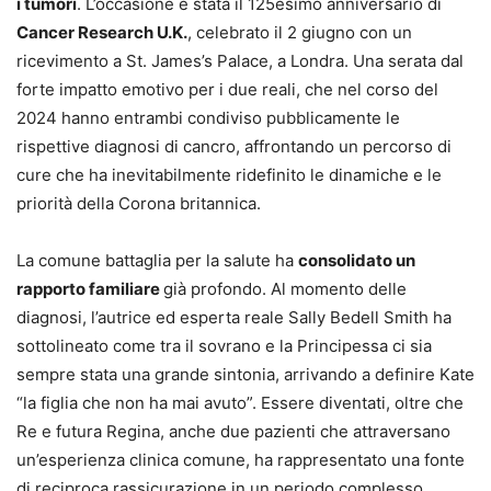
i tumori
. L’occasione è stata il 125esimo anniversario di
Cancer Research U.K.
, celebrato il 2 giugno con un
ricevimento a St. James’s Palace, a Londra. Una serata dal
forte impatto emotivo per i due reali, che nel corso del
2024 hanno entrambi condiviso pubblicamente le
rispettive diagnosi di cancro, affrontando un percorso di
cure che ha inevitabilmente ridefinito le dinamiche e le
priorità della Corona britannica.
La comune battaglia per la salute ha
consolidato un
rapporto familiare
già profondo. Al momento delle
diagnosi, l’autrice ed esperta reale Sally Bedell Smith ha
sottolineato come tra il sovrano e la Principessa ci sia
sempre stata una grande sintonia, arrivando a definire Kate
“la figlia che non ha mai avuto”. Essere diventati, oltre che
Re e futura Regina, anche due pazienti che attraversano
un’esperienza clinica comune, ha rappresentato una fonte
di reciproca rassicurazione in un periodo complesso.