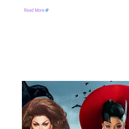
​
Read More
​