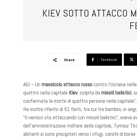
KIEV SOTTO ATTACCO MI
F
Facebook
Share
AGI – Un
massiccio attacco russo
contro l’Ucraina nell
quattro nella capitale
Kiev
, colpita da
missili balistici
, 
confermata la morte di quattro persone nella capitale”, h
Ha inoltre riferito di 51 feriti, tra cui tre bambini, in s
“Il nemico sta attaccando con missili balistici”, aveva 
dell’amministrazione militare della capitale, Tymour Tkat
abitanti si sono precipitati verso i rifugi, carichi di bors