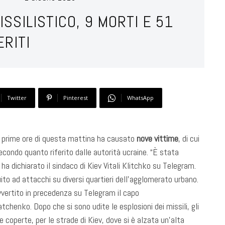
SSILISTICO, 9 MORTI E 51
ERITI
Twitter
Pinterest
WhatsApp
e prime ore di questa mattina ha causato
nove vittime
, di cui
secondo quanto riferito dalle autorità ucraine. “È stata
a dichiarato il sindaco di Kiev Vitali Klitchko su Telegram.
eguito ad attacchi su diversi quartieri dell’agglomerato urbano.
avvertito in precedenza su Telegram il capo
chenko. Dopo che si sono udite le esplosioni dei missili, gli
e e coperte, per le strade di Kiev, dove si è alzata un’alta