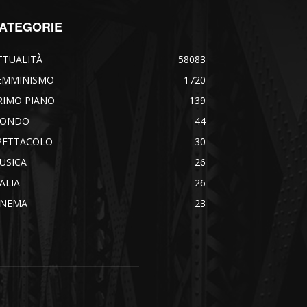
ATEGORIE
TTUALITÀ
58083
EMMINISMO
1720
RIMO PIANO
139
ONDO
44
PETTACOLO
30
USICA
26
TALIA
26
INEMA
23