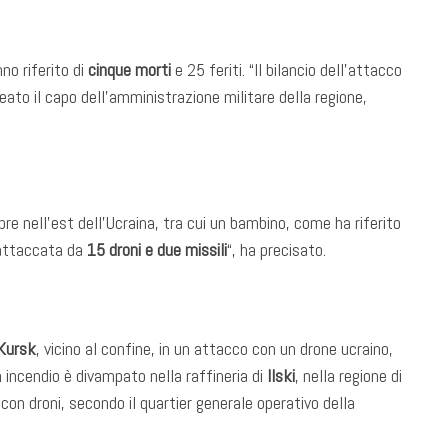
nno riferito di
cinque morti
e 25 feriti. “Il bilancio dell’attacco
eato il capo dell’amministrazione militare della regione,
re nell’est dell’Ucraina, tra cui un bambino, come ha riferito
“attaccata da
15 droni e due missili
“, ha precisato.
Kursk
, vicino al confine, in un attacco con un drone ucraino,
n incendio è divampato nella raffineria di
Ilski
, nella regione di
con droni, secondo il quartier generale operativo della