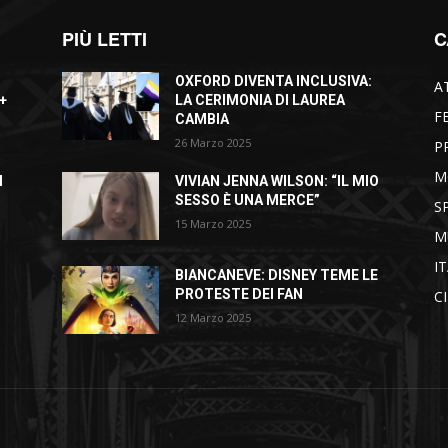
PIÙ LETTI
C
OXFORD DIVENTA INCLUSIVA:
A
+
LA CERIMONIA DI LAUREA
F
CAMBIA
26 Marzo 2025
P
M
I
VIVIAN JENNA WILSON: “IL MIO
SESSO È UNA MERCE”
S
15 Marzo 2025
M
I
BIANCANEVE: DISNEY TEME LE
PROTESTE DEI FAN
C
12 Marzo 2025