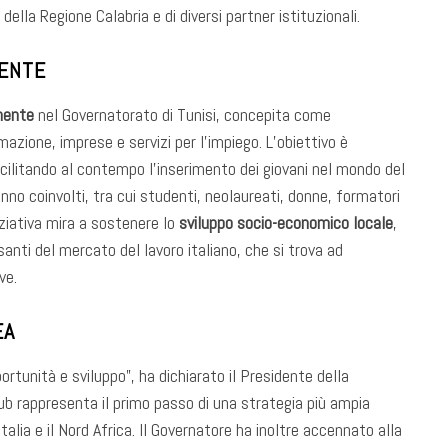
della Regione Calabria e di diversi partner istituzionali.
NENTE
nente
nel Governatorato di Tunisi, concepita come
mazione, imprese e servizi per l’impiego. L’obiettivo è
acilitando al contempo l’inserimento dei giovani nel mondo del
nno coinvolti, tra cui studenti, neolaureati, donne, formatori
niziativa mira a sostenere lo
sviluppo socio-economico locale
,
nti del mercato del lavoro italiano, che si trova ad
ve.
EA
rtunità e sviluppo”, ha dichiarato il Presidente della
ub rappresenta il primo passo di una strategia più ampia
Italia e il Nord Africa. Il Governatore ha inoltre accennato alla