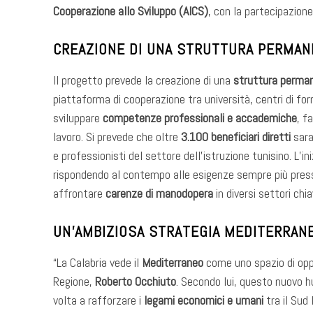
Cooperazione allo Sviluppo (AICS)
, con la partecipazione 
CREAZIONE DI UNA STRUTTURA PERMA
Il progetto prevede la creazione di una
struttura perma
piattaforma di cooperazione tra università, centri di for
sviluppare
competenze professionali e accademiche
, f
lavoro. Si prevede che oltre
3.100 beneficiari diretti
sara
e professionisti del settore dell’istruzione tunisino. L’i
rispondendo al contempo alle esigenze sempre più pressa
affrontare
carenze di manodopera
in diversi settori chia
UN’AMBIZIOSA STRATEGIA MEDITERRAN
“La Calabria vede il
Mediterraneo
come uno spazio di oppo
Regione,
Roberto Occhiuto
. Secondo lui, questo nuovo h
volta a rafforzare i
legami economici e umani
tra il Sud 