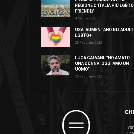
REGIONE D’ITALIA PIÙ LGBTQ
FRIENDLY
4 Marzo 2025
USA: AUMENTANO GLI ADULT
LGBTQ+
25 Febbraio 2025
LUCA CALVANI: “HO AMATO
UNA DONNA. OGGI AMO UN
UOMO”
25 Febbraio 2025
CH
Ver
126