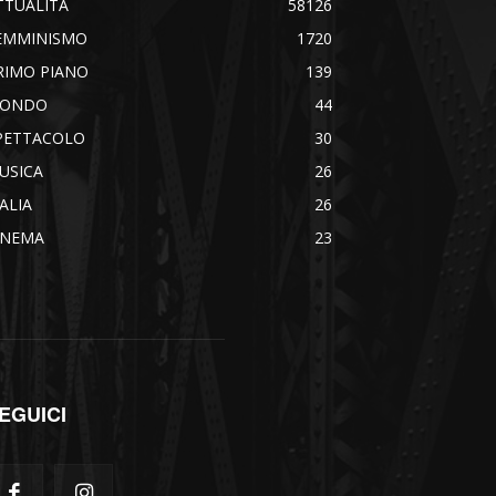
TTUALITÀ
58126
EMMINISMO
1720
RIMO PIANO
139
ONDO
44
PETTACOLO
30
USICA
26
TALIA
26
INEMA
23
EGUICI