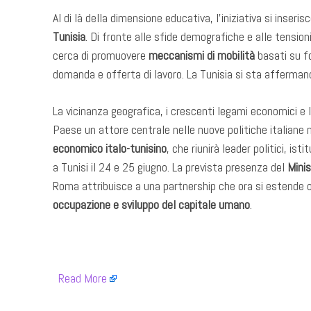
Al di là della dimensione educativa, l’iniziativa si inseri
Tunisia
. Di fronte alle sfide demografiche e alle tensio
cerca di promuovere
meccanismi di mobilità
basati su f
domanda e offerta di lavoro. La Tunisia si sta afferm
La vicinanza geografica, i crescenti legami economici e l
Paese un attore centrale nelle nuove politiche italiane n
economico italo-tunisino
, che riunirà leader politici, is
a Tunisi il 24 e 25 giugno. La prevista presenza del
Minis
Roma attribuisce a una partnership che ora si estende 
occupazione e sviluppo del capitale umano
.
​
Read More