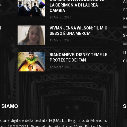
A
+
LA CERIMONIA DI LAUREA
F
CAMBIA
26 Marzo 2025
P
M
I
VIVIAN JENNA WILSON: “IL MIO
SESSO È UNA MERCE”
S
15 Marzo 2025
M
I
BIANCANEVE: DISNEY TEME LE
PROTESTE DEI FAN
C
12 Marzo 2025
I SIAMO
S
sione digitale della testata EQUALL - Reg. Trib. di Milano n.
 del 10/10/2023. Proprietario ed editore: Virgo Reti e Media