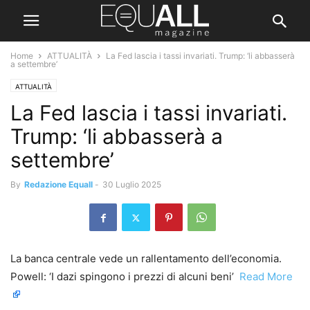
Home
ATTUALITÀ
La Fed lascia i tassi invariati. Trump: ‘li abbasserà
a settembre’
ATTUALITÀ
La Fed lascia i tassi invariati.
Trump: ‘li abbasserà a
settembre’
By
Redazione Equall
-
30 Luglio 2025
La banca centrale vede un rallentamento dell’economia.
Powell: ‘I dazi spingono i prezzi di alcuni beni’ ​
Read More