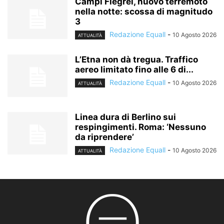
Campi Flegrei, nuovo terremoto
nella notte: scossa di magnitudo
3
Redazione Equall
-
10 Agosto 2026
ATTUALITÀ
L’Etna non dà tregua. Traffico
aereo limitato fino alle 6 di...
Redazione Equall
-
10 Agosto 2026
ATTUALITÀ
Linea dura di Berlino sui
respingimenti. Roma: ‘Nessuno
da riprendere’
Redazione Equall
-
10 Agosto 2026
ATTUALITÀ