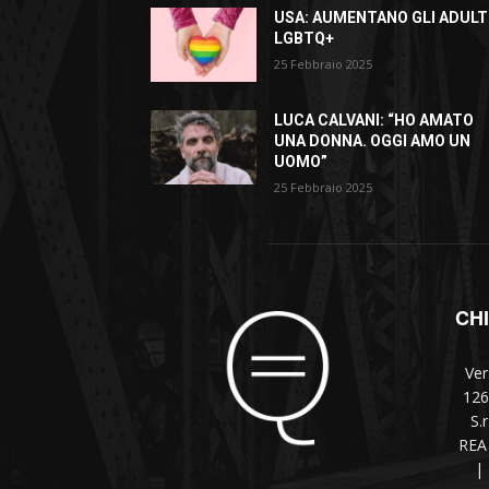
USA: AUMENTANO GLI ADULT
LGBTQ+
25 Febbraio 2025
LUCA CALVANI: “HO AMATO
UNA DONNA. OGGI AMO UN
UOMO”
25 Febbraio 2025
CH
Ver
126
S.
REA 
|