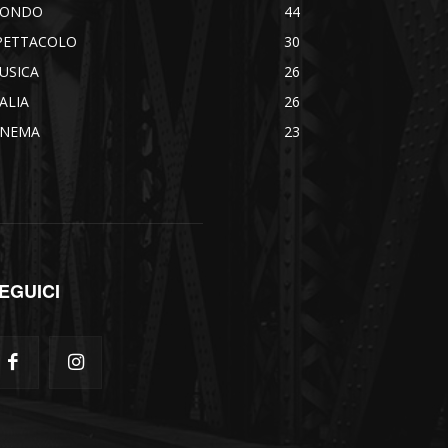
ONDO
44
PETTACOLO
30
USICA
26
TALIA
26
INEMA
23
EGUICI