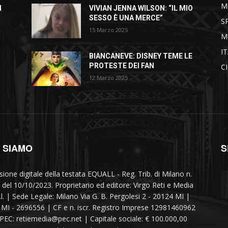
M
I
VIVIAN JENNA WILSON: “IL MIO
SESSO È UNA MERCE”
S
15 Marzo 2025
M
I
BIANCANEVE: DISNEY TEME LE
PROTESTE DEI FAN
C
12 Marzo 2025
I SIAMO
S
sione digitale della testata EQUALL - Reg. Trib. di Milano n.
 del 10/10/2023. Proprietario ed editore: Virgo Reti e Media
r.l. | Sede Legale: Milano Via G. B. Pergolesi 2 - 20124 MI |
MI - 2696556 | CF e n. iscr. Registro Imprese 12981460962
 PEC: retiemedia@pec.net | Capitale sociale: € 100.000,00