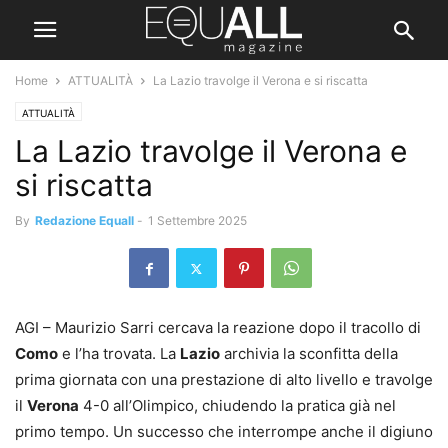
Home
ATTUALITÀ
La Lazio travolge il Verona e si riscatta
ATTUALITÀ
La Lazio travolge il Verona e
si riscatta
By
Redazione Equall
-
1 Settembre 2025
AGI – Maurizio Sarri cercava la reazione dopo il tracollo di
Como
e l’ha trovata. La
Lazio
archivia la sconfitta della
prima giornata con una prestazione di alto livello e travolge
il
Verona
4-0 all’Olimpico, chiudendo la pratica già nel
primo tempo. Un successo che interrompe anche il digiuno