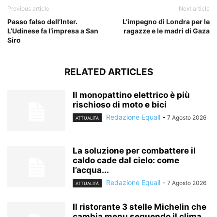
Previous article
Next article
Passo falso dell’Inter.
L’impegno di Londra per le
L’Udinese fa l’impresa a San
ragazze e le madri di Gaza
Siro
RELATED ARTICLES
Il monopattino elettrico è più
rischioso di moto e bici
Redazione Equall
-
7 Agosto 2026
ATTUALITÀ
La soluzione per combattere il
caldo cade dal cielo: come
l’acqua...
Redazione Equall
-
7 Agosto 2026
ATTUALITÀ
Il ristorante 3 stelle Michelin che
cambia menu seguendo il clima