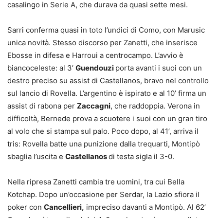
casalingo in Serie A, che durava da quasi sette mesi.
Sarri conferma quasi in toto l’undici di Como, con Marusic
unica novità. Stesso discorso per Zanetti, che inserisce
Ebosse in difesa e Harroui a centrocampo. L’avvio è
biancoceleste: al 3’
Guendouzi
porta avanti i suoi con un
destro preciso su assist di Castellanos, bravo nel controllo
sul lancio di Rovella. L’argentino è ispirato e al 10’ firma un
assist di rabona per
Zaccagni
, che raddoppia. Verona in
difficoltà, Bernede prova a scuotere i suoi con un gran tiro
al volo che si stampa sul palo. Poco dopo, al 41’, arriva il
tris: Rovella batte una punizione dalla trequarti, Montipò
sbaglia l’uscita e
Castellanos
di testa sigla il 3-0.
Nella ripresa Zanetti cambia tre uomini, tra cui Bella
Kotchap. Dopo un’occasione per Serdar, la Lazio sfiora il
poker con
Cancellieri,
impreciso davanti a Montipò. Al 62’