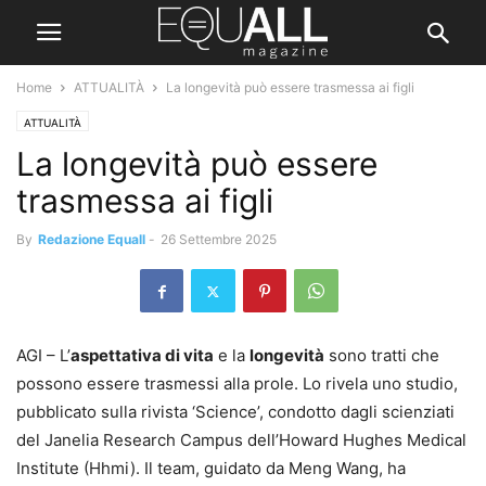
Home
ATTUALITÀ
La longevità può essere trasmessa ai figli
ATTUALITÀ
La longevità può essere
trasmessa ai figli
By
Redazione Equall
-
26 Settembre 2025
AGI – L’
aspettativa di vita
e la
longevità
sono tratti che
possono essere trasmessi alla prole. Lo rivela uno studio,
pubblicato sulla rivista ‘Science’, condotto dagli scienziati
del Janelia Research Campus dell’Howard Hughes Medical
Institute (Hhmi). Il team, guidato da Meng Wang, ha