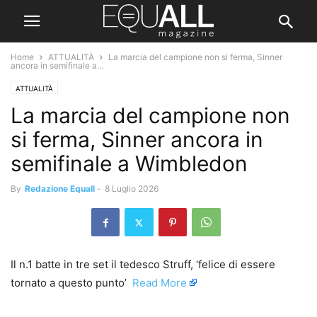
Home
ATTUALITÀ
La marcia del campione non si ferma, Sinner
ancora in semifinale a...
ATTUALITÀ
La marcia del campione non
si ferma, Sinner ancora in
semifinale a Wimbledon
By
Redazione Equall
-
8 Luglio 2026
Il n.1 batte in tre set il tedesco Struff, ‘felice di essere
tornato a questo punto’ ​
Read More