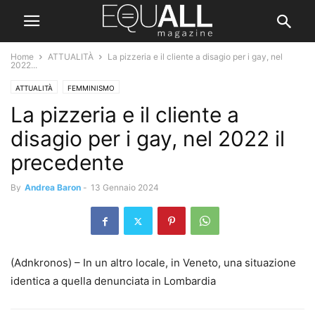
Home
ATTUALITÀ
La pizzeria e il cliente a disagio per i gay, nel
2022...
ATTUALITÀ
FEMMINISMO
La pizzeria e il cliente a
disagio per i gay, nel 2022 il
precedente
By
Andrea Baron
-
13 Gennaio 2024
(Adnkronos) – In un altro locale, in Veneto, una situazione
identica a quella denunciata in Lombardia