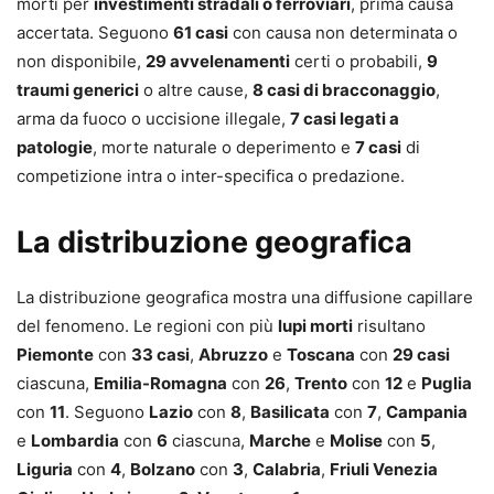
morti per
investimenti stradali o ferroviari
, prima causa
accertata. Seguono
61 casi
con causa non determinata o
non disponibile,
29 avvelenamenti
certi o probabili,
9
traumi generici
o altre cause,
8 casi di bracconaggio
,
arma da fuoco o uccisione illegale,
7 casi legati a
patologie
, morte naturale o deperimento e
7 casi
di
competizione intra o inter-specifica o predazione.
La distribuzione geografica
La distribuzione geografica mostra una diffusione capillare
del fenomeno. Le regioni con più
lupi morti
risultano
Piemonte
con
33 casi
,
Abruzzo
e
Toscana
con
29 casi
ciascuna,
Emilia-Romagna
con
26
,
Trento
con
12
e
Puglia
con
11
. Seguono
Lazio
con
8
,
Basilicata
con
7
,
Campania
e
Lombardia
con
6
ciascuna,
Marche
e
Molise
con
5
,
Liguria
con
4
,
Bolzano
con
3
,
Calabria
,
Friuli Venezia