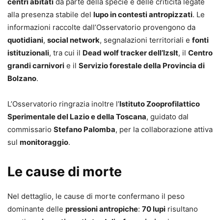
centri abitati
da parte della specie e delle criticità legate
alla presenza stabile del
lupo in contesti antropizzati
. Le
informazioni raccolte dall’Osservatorio provengono da
quotidiani
,
social network
, segnalazioni territoriali e
fonti
istituzionali
, tra cui il
Dead wolf tracker dell’Izslt
, il
Centro
grandi carnivori
e il
Servizio forestale della Provincia di
Bolzano
.
L’Osservatorio ringrazia inoltre l’
Istituto Zooprofilattico
Sperimentale del Lazio e della Toscana
, guidato dal
commissario
Stefano Palomba
, per la collaborazione attiva
sul
monitoraggio
.
Le cause di morte
Nel dettaglio, le cause di morte confermano il peso
dominante delle
pressioni antropiche
:
70 lupi
risultano