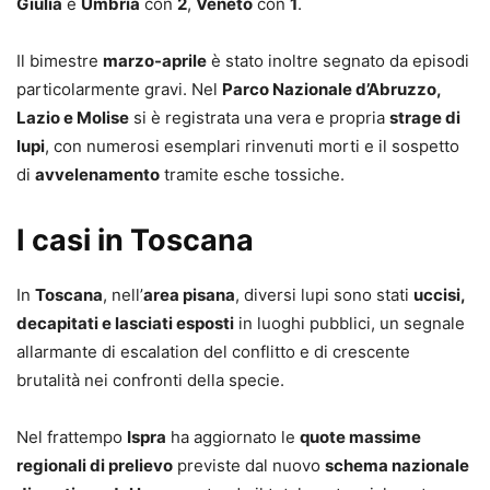
Giulia
e
Umbria
con
2
,
Veneto
con
1
.
Il bimestre
marzo-aprile
è stato inoltre segnato da episodi
particolarmente gravi. Nel
Parco Nazionale d’Abruzzo,
Lazio e Molise
si è registrata una vera e propria
strage di
lupi
, con numerosi esemplari rinvenuti morti e il sospetto
di
avvelenamento
tramite esche tossiche.
I casi in Toscana
In
Toscana
, nell’
area pisana
, diversi lupi sono stati
uccisi,
decapitati e lasciati esposti
in luoghi pubblici, un segnale
allarmante di escalation del conflitto e di crescente
brutalità nei confronti della specie.
Nel frattempo
Ispra
ha aggiornato le
quote massime
regionali di prelievo
previste dal nuovo
schema nazionale