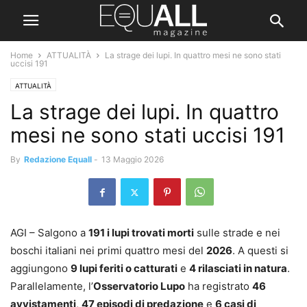
Home
ATTUALITÀ
La strage dei lupi. In quattro mesi ne sono stati
uccisi 191
ATTUALITÀ
La strage dei lupi. In quattro
mesi ne sono stati uccisi 191
By
Redazione Equall
-
13 Maggio 2026
AGI – Salgono a
191 i lupi trovati morti
sulle strade e nei
boschi italiani nei primi quattro mesi del
2026
. A questi si
aggiungono
9 lupi feriti o catturati
e
4 rilasciati in natura
.
Parallelamente, l’
Osservatorio Lupo
ha registrato
46
avvistamenti
,
47 episodi di predazione
e
6 casi di