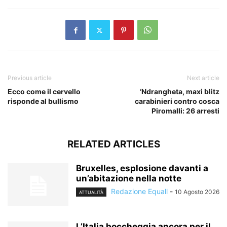
Previous article
Next article
Ecco come il cervello
‘Ndrangheta, maxi blitz
risponde al bullismo
carabinieri contro cosca
Piromalli: 26 arresti
RELATED ARTICLES
Bruxelles, esplosione davanti a
un’abitazione nella notte
Redazione Equall
-
10 Agosto 2026
ATTUALITÀ
L’Italia boccheggia ancora per il