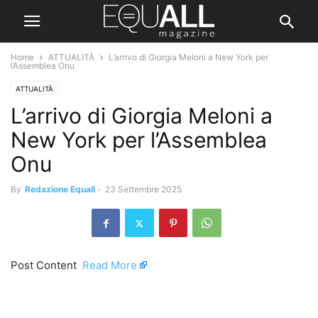
Home
ATTUALITÀ
L’arrivo di Giorgia Meloni a New York per
l’Assemblea Onu
ATTUALITÀ
L’arrivo di Giorgia Meloni a
New York per l’Assemblea
Onu
By
Redazione Equall
-
23 Settembre 2025
Post Content ​
Read More
​