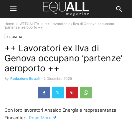
Home
ATTUALITÀ
++ Lavoratori ex Ilva di Genova occupano
‘partenze’ aeroporto ++
ATTUALITÀ
++ Lavoratori ex Ilva di
Genova occupano ‘partenze’
aeroporto ++
By
Redazione Equall
-
2 Dicembre 2025
Con loro lavoratori Ansaldo Energia e rappresentanza
Fincantieri ​
Read More