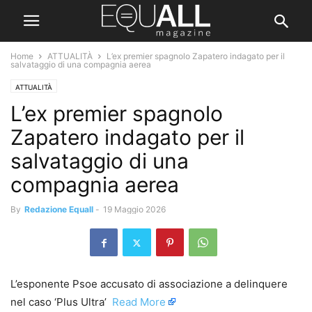
Home
ATTUALITÀ
L’ex premier spagnolo Zapatero indagato per il
salvataggio di una compagnia aerea
ATTUALITÀ
L’ex premier spagnolo
Zapatero indagato per il
salvataggio di una
compagnia aerea
By
Redazione Equall
-
19 Maggio 2026
L’esponente Psoe accusato di associazione a delinquere
nel caso ‘Plus Ultra’ ​
Read More