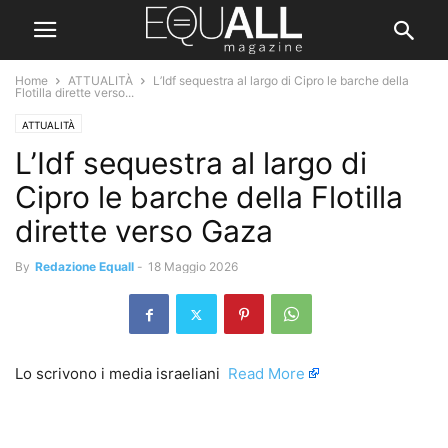
Home
ATTUALITÀ
L’Idf sequestra al largo di Cipro le barche della
Flotilla dirette verso...
ATTUALITÀ
L’Idf sequestra al largo di
Cipro le barche della Flotilla
dirette verso Gaza
By
Redazione Equall
-
18 Maggio 2026
Lo scrivono i media israeliani ​
Read More
​