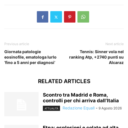
Previous article
Next article
Giornata patologie
Tennis: Sinner vola nel
eosinofile, ematologa Iurlo
ranking Atp, +2740 punti su
‘fino a 5 anni per diagnosi’
Alcaraz
RELATED ARTICLES
Scontro tra Madrid e Roma,
controlli per chi arriva dall’Italia
Redazione Equall
-
9 Agosto 2026
ATTUALITÀ
Etna: esplosioni e colate ad alta