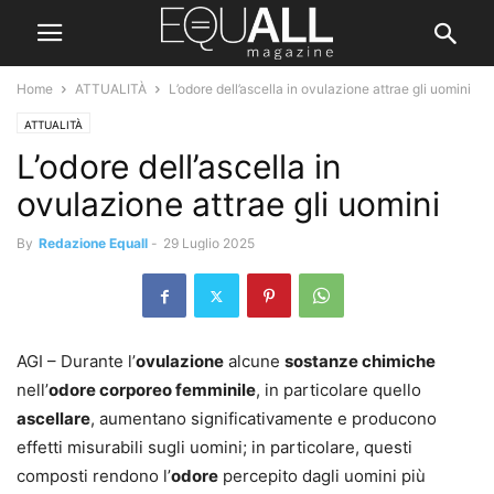
Home
ATTUALITÀ
L’odore dell’ascella in ovulazione attrae gli uomini
ATTUALITÀ
L’odore dell’ascella in
ovulazione attrae gli uomini
By
Redazione Equall
-
29 Luglio 2025
AGI – Durante l’
ovulazione
alcune
sostanze chimiche
nell’
odore corporeo femminile
, in particolare quello
ascellare
, aumentano significativamente e producono
effetti misurabili sugli uomini; in particolare, questi
composti rendono l’
odore
percepito dagli uomini più