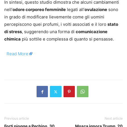
In sintesi, questo studio dimostra che alcuni cambiamenti
nell’
odore corporeo femminile
legati all’
ovulazione
sono
in grado di modificare lievemente come gli uomini
percepiscono quei profumi, i volti associati e il loro
stato
di stress
, suggerendo una forma di
comunicazione
chimica
più sottile e complessa di quanto si pensasse.
​
Read More
​
Previous article
Next article
Forti piogge a Pechino, 30
Mosca ignora Trump, 20