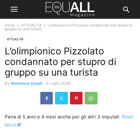
Home
ATTUALITÀ
L’olimpionico Pizzolato condannato per stupro di
gruppo su una turista
ATTUALITÀ
L’olimpionico Pizzolato
condannato per stupro di
gruppo su una turista
By
Redazione Equall
-
6 Luglio 2026
Pena di 5 anni e 4 mesi anche per gli altri 3 imputati ​
Read
More