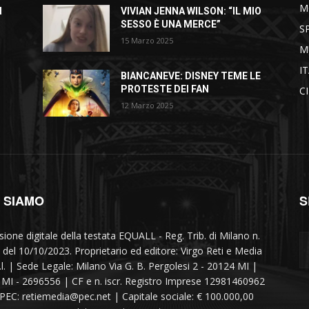
M
I
VIVIAN JENNA WILSON: “IL MIO
SESSO È UNA MERCE”
S
15 Marzo 2025
M
I
BIANCANEVE: DISNEY TEME LE
PROTESTE DEI FAN
C
12 Marzo 2025
I SIAMO
S
sione digitale della testata EQUALL - Reg. Trib. di Milano n.
 del 10/10/2023. Proprietario ed editore: Virgo Reti e Media
r.l. | Sede Legale: Milano Via G. B. Pergolesi 2 - 20124 MI |
MI - 2696556 | CF e n. iscr. Registro Imprese 12981460962
 PEC: retiemedia@pec.net | Capitale sociale: € 100.000,00