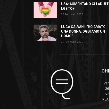
USA: AUMENTANO GLI ADULT
LGBTQ+
25 Febbraio 2025
LUCA CALVANI: “HO AMATO
UNA DONNA. OGGI AMO UN
UOMO”
25 Febbraio 2025
CH
Ver
126
S.
REA 
|