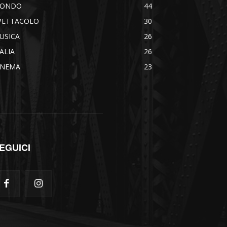
ONDO
44
PETTACOLO
30
USICA
26
TALIA
26
INEMA
23
EGUICI