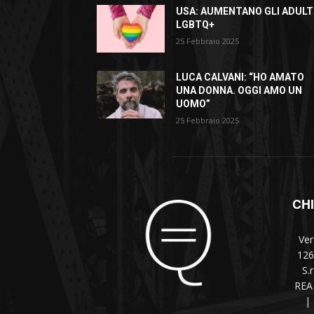
USA: AUMENTANO GLI ADULT
LGBTQ+
25 Febbraio 2025
LUCA CALVANI: “HO AMATO
UNA DONNA. OGGI AMO UN
UOMO”
25 Febbraio 2025
CH
Ver
126
S.
REA 
|