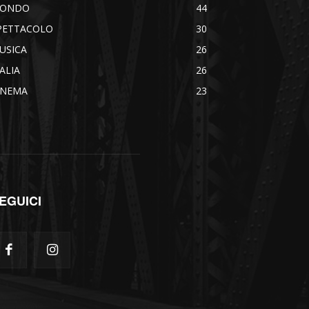
ONDO
44
PETTACOLO
30
USICA
26
TALIA
26
INEMA
23
EGUICI