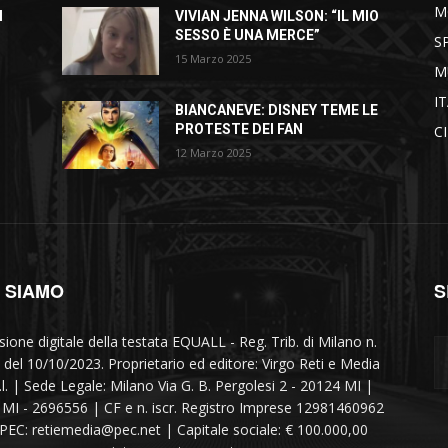
M
I
VIVIAN JENNA WILSON: “IL MIO
SESSO È UNA MERCE”
S
15 Marzo 2025
M
I
BIANCANEVE: DISNEY TEME LE
PROTESTE DEI FAN
C
12 Marzo 2025
I SIAMO
S
sione digitale della testata EQUALL - Reg. Trib. di Milano n.
 del 10/10/2023. Proprietario ed editore: Virgo Reti e Media
r.l. | Sede Legale: Milano Via G. B. Pergolesi 2 - 20124 MI |
MI - 2696556 | CF e n. iscr. Registro Imprese 12981460962
 PEC: retiemedia@pec.net | Capitale sociale: € 100.000,00