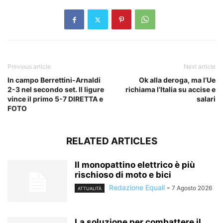
Previous article
Next article
In campo Berrettini-Arnaldi
Ok alla deroga, ma l’Ue
2-3 nel secondo set. Il ligure
richiama l’Italia su accise e
vince il primo 5-7 DIRETTA e
salari
FOTO
RELATED ARTICLES
Il monopattino elettrico è più
rischioso di moto e bici
Redazione Equall
-
7 Agosto 2026
ATTUALITÀ
La soluzione per combattere il