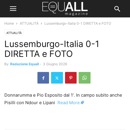
Home
ATTUALITÀ
Lussemburgo-Italia 0-1 DIRETTA e FOTO
ATTUALITÀ
Lussemburgo-Italia 0-1
DIRETTA e FOTO
By
Redazione Equall
-
3 Giugno 2026
Donnarumma e Pio Esposito dal 1′. In campo subito anche
Pisilli con Ndour e Lipani ​
Read More
​