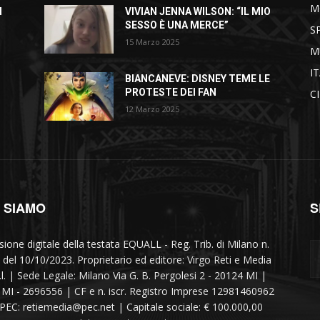
M
I
VIVIAN JENNA WILSON: “IL MIO
SESSO È UNA MERCE”
S
15 Marzo 2025
M
I
BIANCANEVE: DISNEY TEME LE
PROTESTE DEI FAN
C
12 Marzo 2025
I SIAMO
S
sione digitale della testata EQUALL - Reg. Trib. di Milano n.
 del 10/10/2023. Proprietario ed editore: Virgo Reti e Media
r.l. | Sede Legale: Milano Via G. B. Pergolesi 2 - 20124 MI |
MI - 2696556 | CF e n. iscr. Registro Imprese 12981460962
 PEC: retiemedia@pec.net | Capitale sociale: € 100.000,00