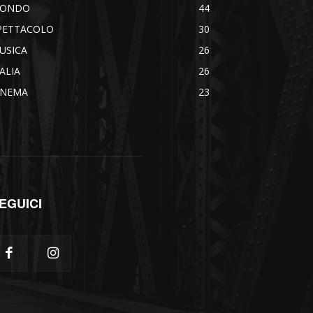
ONDO
44
PETTACOLO
30
USICA
26
TALIA
26
INEMA
23
EGUICI