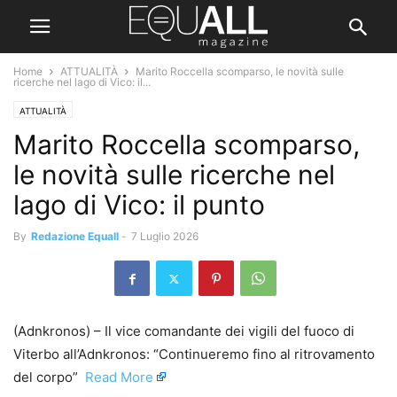
Home
ATTUALITÀ
Marito Roccella scomparso, le novità sulle
ricerche nel lago di Vico: il...
ATTUALITÀ
Marito Roccella scomparso,
le novità sulle ricerche nel
lago di Vico: il punto
By
Redazione Equall
-
7 Luglio 2026
(Adnkronos) – Il vice comandante dei vigili del fuoco di
Viterbo all’Adnkronos: “Continueremo fino al ritrovamento
del corpo” ​
Read More