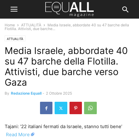
Home
ATTUALITÀ
Media Israele, abbordate 40 su 47 barche della
Flotilla. Attivisti, due barche...
ATTUALITÀ
Media Israele, abbordate 40
su 47 barche della Flotilla.
Attivisti, due barche verso
Gaza
By
Redazione Equall
-
2 Ottobre 2025
Tajani: ’22 italiani fermati da Israele, stanno tutti bene’ ​
Read More