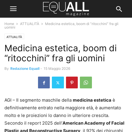
Home
ATTUALITÀ
Medicina estetica, boom di “ritocchini” fra gli
uomini
ATTUALITÀ
Medicina estetica, boom di
“ritocchini” fra gli uomini
By
Redazione Equall
-
15 Maggio 2026
AGI – Il segmento maschile della
medicina estetica
è
definitivamente entrato nella maggiore età, è aumentato
molto e le proiezioni lo danno in ulteriore crescita.
Secondo il report 2025 dell’
American Academy of Facial
Plastic and Reconstructive Surgery
, il 92% dei chirurghi