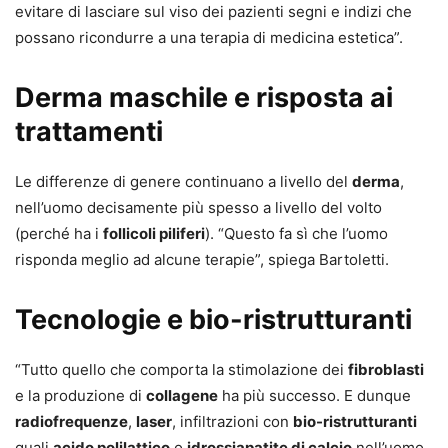
evitare di lasciare sul viso dei pazienti segni e indizi che
possano ricondurre a una terapia di medicina estetica”.
Derma maschile e risposta ai
trattamenti
Le differenze di genere continuano a livello del
derma
,
nell’uomo decisamente più spesso a livello del volto
(perché ha i
follicoli piliferi
). “Questo fa sì che l’uomo
risponda meglio ad alcune terapie”, spiega Bartoletti.
Tecnologie e bio-ristrutturanti
“Tutto quello che comporta la stimolazione dei
fibroblasti
e la produzione di
collagene
ha più successo. E dunque
radiofrequenze
,
laser
, infiltrazioni con
bio-ristrutturanti
quali
acido polilattico
o
idrossiapatite di calcio
nell’uomo