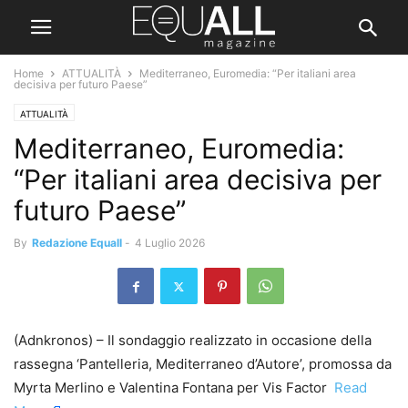
Home
ATTUALITÀ
Mediterraneo, Euromedia: “Per italiani area
decisiva per futuro Paese”
ATTUALITÀ
Mediterraneo, Euromedia:
“Per italiani area decisiva per
futuro Paese”
By
Redazione Equall
-
4 Luglio 2026
(Adnkronos) – Il sondaggio realizzato in occasione della
rassegna ‘Pantelleria, Mediterraneo d’Autore’, promossa da
Myrta Merlino e Valentina Fontana per Vis Factor ​
Read