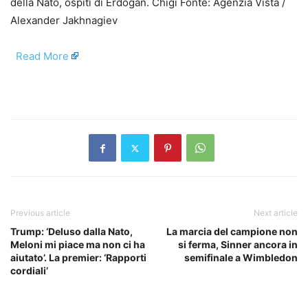
della Nato, ospiti di Erdogan. Chigi Fonte: Agenzia Vista /
Alexander Jakhnagiev
​
Read More
​
Previous article
Next article
Trump: ‘Deluso dalla Nato,
La marcia del campione non
Meloni mi piace ma non ci ha
si ferma, Sinner ancora in
aiutato’. La premier: ‘Rapporti
semifinale a Wimbledon
cordiali’