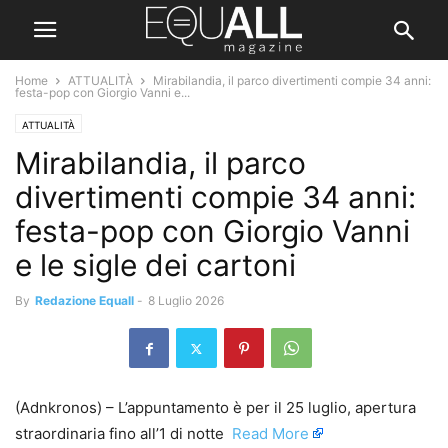
Home
ATTUALITÀ
Mirabilandia, il parco divertimenti compie 34 anni:
festa-pop con Giorgio Vanni e...
ATTUALITÀ
Mirabilandia, il parco
divertimenti compie 34 anni:
festa-pop con Giorgio Vanni
e le sigle dei cartoni
By
Redazione Equall
-
8 Luglio 2026
(Adnkronos) – L’appuntamento è per il 25 luglio, apertura
straordinaria fino all’1 di notte ​
Read More