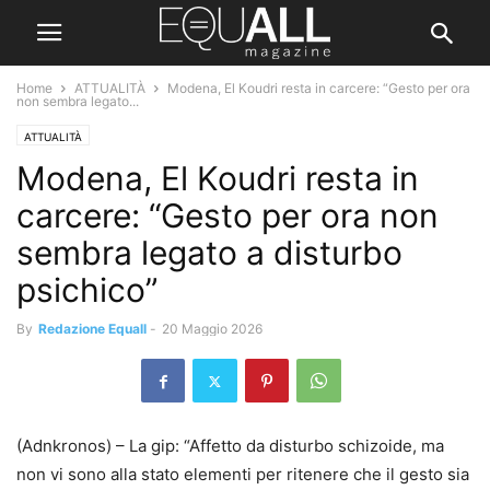
Home
ATTUALITÀ
Modena, El Koudri resta in carcere: “Gesto per ora
non sembra legato...
ATTUALITÀ
Modena, El Koudri resta in
carcere: “Gesto per ora non
sembra legato a disturbo
psichico”
By
Redazione Equall
-
20 Maggio 2026
(Adnkronos) – La gip: “Affetto da disturbo schizoide, ma
non vi sono alla stato elementi per ritenere che il gesto sia