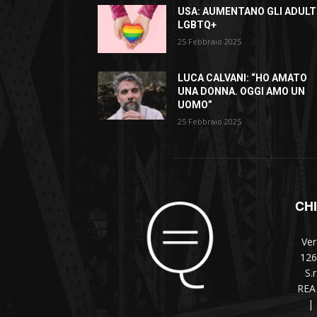
USA: AUMENTANO GLI ADULT
LGBTQ+
25 Febbraio 2025
LUCA CALVANI: “HO AMATO
UNA DONNA. OGGI AMO UN
UOMO”
25 Febbraio 2025
CH
Ver
126
S.
REA 
|