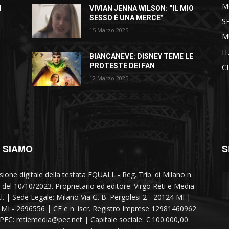
M
I
VIVIAN JENNA WILSON: “IL MIO
SESSO È UNA MERCE”
S
15 Marzo 2025
M
I
BIANCANEVE: DISNEY TEME LE
PROTESTE DEI FAN
C
12 Marzo 2025
I SIAMO
S
sione digitale della testata EQUALL - Reg. Trib. di Milano n.
 del 10/10/2023. Proprietario ed editore: Virgo Reti e Media
r.l. | Sede Legale: Milano Via G. B. Pergolesi 2 - 20124 MI |
MI - 2696556 | CF e n. iscr. Registro Imprese 12981460962
 PEC: retiemedia@pec.net | Capitale sociale: € 100.000,00