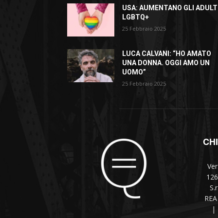
USA: AUMENTANO GLI ADULT
LGBTQ+
25 Febbraio 2025
LUCA CALVANI: “HO AMATO
UNA DONNA. OGGI AMO UN
UOMO”
25 Febbraio 2025
CH
Ver
126
S.
REA 
|