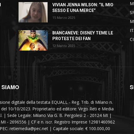
M
I
VIVIAN JENNA WILSON: “IL MIO
SESSO È UNA MERCE”
S
15 Marzo 2025
M
I
BIANCANEVE: DISNEY TEME LE
PROTESTE DEI FAN
C
12 Marzo 2025
I SIAMO
S
sione digitale della testata EQUALL - Reg. Trib. di Milano n.
 del 10/10/2023. Proprietario ed editore: Virgo Reti e Media
r.l. | Sede Legale: Milano Via G. B. Pergolesi 2 - 20124 MI |
MI - 2696556 | CF e n. iscr. Registro Imprese 12981460962
 PEC: retiemedia@pec.net | Capitale sociale: € 100.000,00