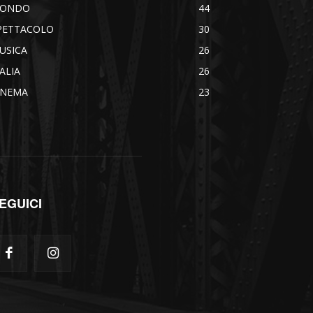
ONDO
44
PETTACOLO
30
USICA
26
TALIA
26
INEMA
23
EGUICI