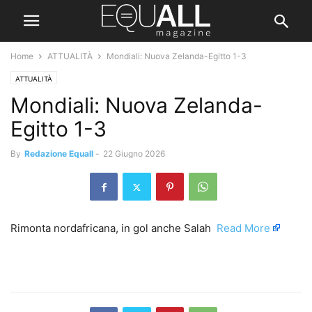
Home
ATTUALITÀ
Mondiali: Nuova Zelanda-Egitto 1-3
ATTUALITÀ
Mondiali: Nuova Zelanda-
Egitto 1-3
By
Redazione Equall
-
22 Giugno 2026
Rimonta nordafricana, in gol anche Salah ​
Read More
​