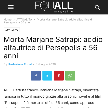
Home
ATTUALITÀ
Morta Marjane Satrapi: addio all’autrice di
Persepolis a 56 anni
ATTUALITÀ
Morta Marjane Satrapi: addio
all’autrice di Persepolis a 56
anni
By
Redazione Equall
-
4 Giugno 2026
AGI – L’artista franco-iraniana Marjane Satrapi, diventata
famosa in tutto il mondo grazie alla graphic novel e al film
“Persepolis”, è morta all’età di 56 anni, come appreso