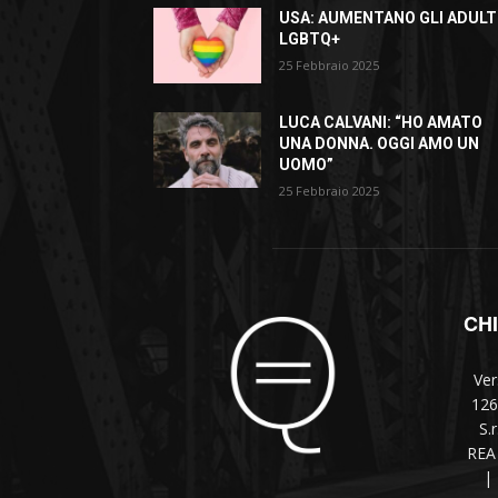
USA: AUMENTANO GLI ADULT
LGBTQ+
25 Febbraio 2025
LUCA CALVANI: “HO AMATO
UNA DONNA. OGGI AMO UN
UOMO”
25 Febbraio 2025
CH
Ver
126
S.
REA 
|