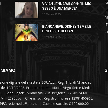
M
I
VIVIAN JENNA WILSON: “IL MIO
SESSO È UNA MERCE”
S
15 Marzo 2025
M
I
BIANCANEVE: DISNEY TEME LE
PROTESTE DEI FAN
C
12 Marzo 2025
I SIAMO
S
sione digitale della testata EQUALL - Reg. Trib. di Milano n.
 del 10/10/2023. Proprietario ed editore: Virgo Reti e Media
r.l. | Sede Legale: Milano Via G. B. Pergolesi 2 - 20124 MI |
MI - 2696556 | CF e n. iscr. Registro Imprese 12981460962
 PEC: retiemedia@pec.net | Capitale sociale: € 100.000,00