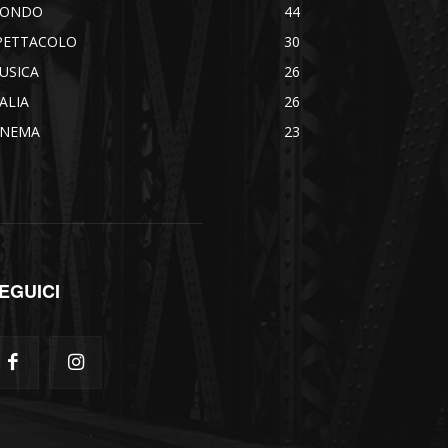
ONDO
44
PETTACOLO
30
USICA
26
TALIA
26
INEMA
23
EGUICI