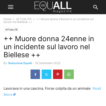
Home
ATTUALITÀ
++ Muore donna 24enne in un incidente sul
lavoro nel Biellese ++
ATTUALITÀ
++ Muore donna 24enne in
un incidente sul lavoro nel
Biellese ++
By
Redazione Equall
-
26 Settembre 2025
Lavorava in una cascina. Forse colpita da un animale ​
Read
More