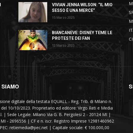
M
I
VIVIAN JENNA WILSON: “IL MIO
SESSO È UNA MERCE”
S
15 Marzo 2025
M
I
BIANCANEVE: DISNEY TEME LE
PROTESTE DEI FAN
C
12 Marzo 2025
I SIAMO
S
sione digitale della testata EQUALL - Reg. Trib. di Milano n.
 del 10/10/2023. Proprietario ed editore: Virgo Reti e Media
r.l. | Sede Legale: Milano Via G. B. Pergolesi 2 - 20124 MI |
MI - 2696556 | CF e n. iscr. Registro Imprese 12981460962
 PEC: retiemedia@pec.net | Capitale sociale: € 100.000,00