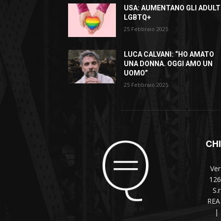
USA: AUMENTANO GLI ADULT
LGBTQ+
25 Febbraio 2025
LUCA CALVANI: “HO AMATO
UNA DONNA. OGGI AMO UN
UOMO”
25 Febbraio 2025
CH
Ver
126
S.
REA 
|