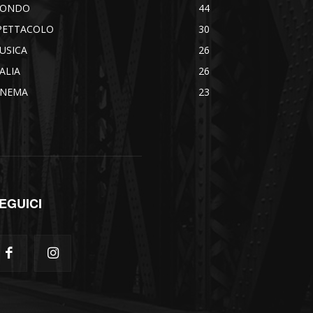
ONDO
44
PETTACOLO
30
USICA
26
TALIA
26
INEMA
23
EGUICI