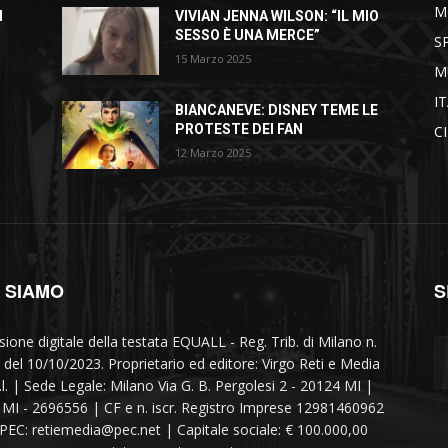
M
I
VIVIAN JENNA WILSON: “IL MIO
SESSO È UNA MERCE”
S
15 Marzo 2025
M
I
BIANCANEVE: DISNEY TEME LE
PROTESTE DEI FAN
C
12 Marzo 2025
I SIAMO
S
sione digitale della testata EQUALL - Reg. Trib. di Milano n.
 del 10/10/2023. Proprietario ed editore: Virgo Reti e Media
r.l. | Sede Legale: Milano Via G. B. Pergolesi 2 - 20124 MI |
MI - 2696556 | CF e n. iscr. Registro Imprese 12981460962
 PEC: retiemedia@pec.net | Capitale sociale: € 100.000,00