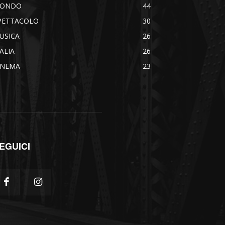
ONDO
44
PETTACOLO
30
USICA
26
TALIA
26
INEMA
23
EGUICI