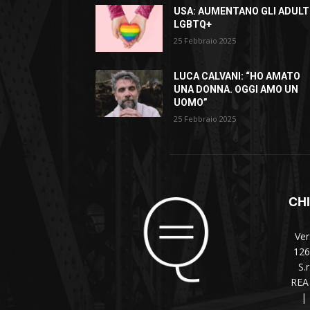
USA: AUMENTANO GLI ADULT
LGBTQ+
25 Febbraio 2025
LUCA CALVANI: “HO AMATO
UNA DONNA. OGGI AMO UN
UOMO”
25 Febbraio 2025
CH
Ver
126
S.
REA 
|